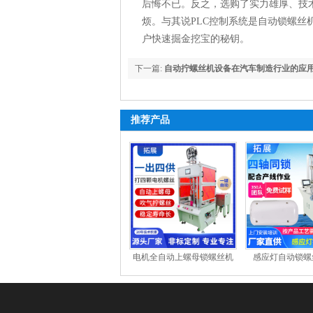
后悔不已。反之，选购了实力雄厚、技
烦。与其说PLC控制系统是自动锁螺
户快速掘金挖宝的秘钥。
下一篇:
自动拧螺丝机设备在汽车制造行业的应
推荐产品
电机全自动上螺母锁螺丝机
感应灯自动锁螺
吸附式送拧螺母 四轴吹气式
打螺丝机