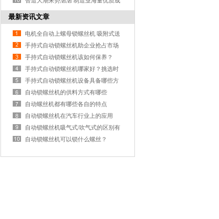
智造大潮来势汹汹 制造业海量优质成
功案例和行业解决方案大解读
最新资讯文章
电机全自动上螺母锁螺丝机 吸附式送
拧螺母 四轴吹气式打螺丝机
手持式自动锁螺丝机助企业抢占市场
手持式自动锁螺丝机该如何保养？
手持式自动锁螺丝机哪家好？挑选时
着重观察什么？
手持式自动锁螺丝机设备具备哪些方
面的特点？
自动锁螺丝机的供料方式有哪些
自动螺丝机都有哪些各自的特点
自动锁螺丝机在汽车行业上的应用
自动锁螺丝机吸气式/吹气式的区别有
哪些？
自动锁螺丝机可以锁什么螺丝？