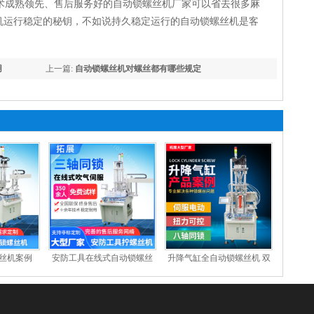
术成熟领先、售后服务好的自动锁螺丝机厂家可以省去很多麻
丝机运行稳定的秘钥，不如说持久稳定运行的自动锁螺丝机是客
用
上一篇:
自动锁螺丝机对螺丝都有哪些规定
丝机案例
安防工具在线式自动锁螺丝
升降气缸全自动锁螺丝机 双
机 全自动螺丝拧紧机 三轴送
供料器八头同拧螺钉机 多轴
上螺母设备
固定式螺丝拧紧机