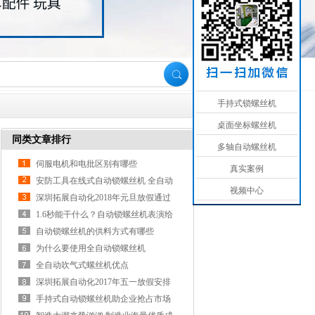
手持式锁螺丝机
桌面坐标螺丝机
同类文章排行
多轴自动螺丝机
伺服电机和电批区别有哪些
真实案例
安防工具在线式自动锁螺丝机 全自动
视频中心
螺丝拧紧机 三轴送上螺母设备
深圳拓展自动化2018年元旦放假通过
1.6秒能干什么？自动锁螺丝机表演给
你看
自动锁螺丝机的供料方式有哪些
为什么要使用全自动锁螺丝机
全自动吹气式螺丝机优点
深圳拓展自动化2017年五一放假安排
手持式自动锁螺丝机助企业抢占市场