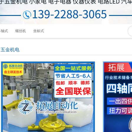
多轴式
螺丝机
坐标式
五金机电