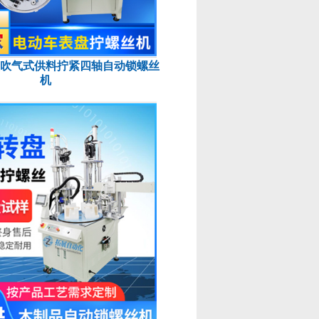
吹气式供料拧紧四轴自动锁螺丝
机