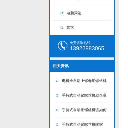
电脑周边
其它
免费咨询热线
13922883065
相关资讯
电机全自动上螺母锁螺丝机
吸附式送拧螺母 四轴吹气式打
手持式自动锁螺丝机助企业
螺丝机
抢占市场
手持式自动锁螺丝机该如何
保养？
手持式自动锁螺丝机哪家