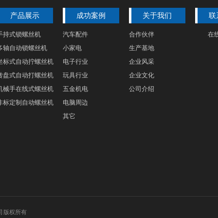
产品展示
成功案例
关于我们
联
手持式锁螺丝机
汽车配件
合作伙伴
在
多轴自动锁螺丝机
小家电
生产基地
坐标式自动拧螺丝机
电子行业
企业风采
转盘式自动打螺丝机
玩具行业
企业文化
机械手在线式螺丝机
五金机电
公司介绍
非标定制自动螺丝机
电脑周边
其它
公司 版权所有
QQ：3535796658